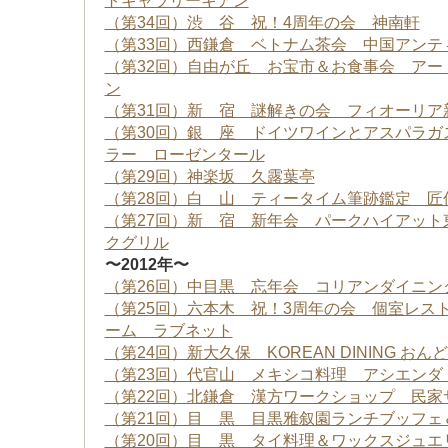
トギャラリーキアン
（第34回）渋 谷 祝！4周年の会 神南軒
（第33回）西鎌倉 ベトナム茶会 中国アンテ
（第32回）自由が丘 お宝市＆お食事会 アー
ン
（第31回）新 宿 謎解きの会 フィオーリア
（第30回）銀 座 ドイツワインとアスパラガ
ラー ローゼンタール
（第29回）神楽坂 久露葉亭
（第28回）白 山 ティータイム筆跡鑑定 匠
（第27回）新 宿 新年会 パークハイアット
クグリル
〜2012年〜
（第26回）中目黒 忘年会 コリアンダイニング
（第25回）六本木 祝！3周年の会 個室レス
ーム ラブネット
（第24回）新大久保 KOREAN DINING おん
（第23回）代官山 メキシコ料理 アシエンダ 
（第22回）北鎌倉 漢方ワークショップ 民家
（第21回）目 黒 目黒雅叙園ランチブッフェ
（第20回）目 黒 タイ料理＆ワックスジュエ