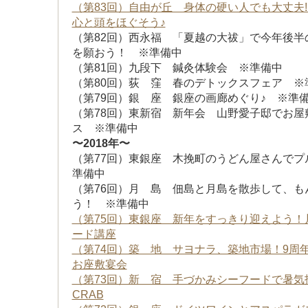
（第83回）自由が丘 身体の硬い人でも大丈夫!
心と頭をほぐそう♪
（第82回）西永福 「夏越の大祓」で今年後半
を願おう！ ※準備中
（第81回）九段下 鍼灸体験会 ※準備中
（第80回）荻 窪 春のデトックスフェア ※
（第79回）銀 座 銀座の画廊めぐり♪ ※準
（第78回）東新宿 新年会 山野愛子邸でお屋
ス ※準備中
〜2018年〜
（第77回）東銀座 木挽町のうどん屋さんでプ
準備中
（第76回）月 島 佃島と月島を散歩して、も
う！ ※準備中
（第75回）東銀座 新年をすっきり迎えよう！
ード講座
（第74回）築 地 サヨナラ、築地市場！9周
お座敷宴会
（第73回）新 宿 手づかみシーフードで暑気払
CRAB