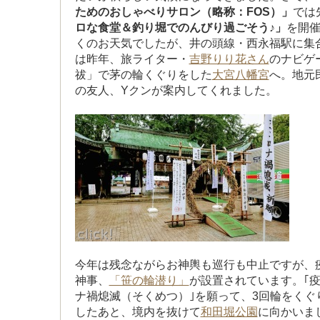
ためのおしゃべりサロン（略称：FOS）」
では
ロな食堂＆釣り堀でのんびり過ごそう♪」
を開
くのお天気でしたが、井の頭線・西永福駅に集
は昨年、旅ライター・
吉野りり花さん
のナビゲ
祓」で茅の輪くぐりをした
大宮八幡宮
へ。地元
の友人、Yクンが案内してくれました。
今年は残念ながらお神輿も巡行も中止ですが、
神事、
「笹の輪潜り」
が設置されています。｢疫
ナ禍熄滅（そくめつ）｣を願って、3回輪をくぐ
したあと、境内を抜けて
和田堀公園
に向かいま