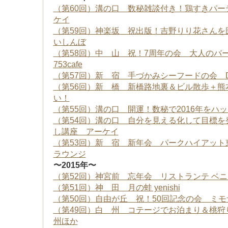
（第60回）溝の口 数秘雑談付き！鶏すきパー
ケイ
（第59回）神楽坂 祝出版！吉野りり花さんを
いしんぼ
（第58回）中 山 祝！7周年の会 大人のバーベ
753cafe
（第57回）新 宿 手づかみシーフードの会 DAN
（第56回）新 橋 新橋路地裏＆ビル散歩
＋熊
い！
（第55回）溝の口
開運！数秘で
2016
年をハッ
（第54回）溝の口 自分を見える化して目標を
し講座 アーケイ
（第53回）新 宿 新年会 パークハイアット
ラウンジ
〜2015年〜
（第52
回）神宮前 忘年会 リストランテ ベニ
（第51回）神 田 月の蛙 yenishi
（第50回）自由が丘 祝！50回記念の会 ミ
（第49回）白 州 コテージでお泊まり＆桃狩
州ほか