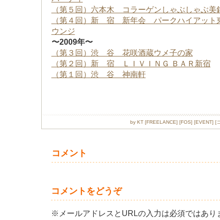
（第５回）六本木 コラーゲンしゃぶしゃぶ美
（第４回）新 宿 新年会 パークハイアット東
ウンジ
〜2009年〜
（第３回）渋 谷 花咲酒蔵ウメ子の家
（第２回）新 宿 ＬＩＶＩＮＧ ＢＡＲ新宿
（第１回）渋 谷 神南軒
by
KT
[
FREELANCE
]
[
FOS
]
[
EVENT
]
[
コ
コメント
コメントをどうぞ
※メールアドレスとURLの入力は必須ではあり