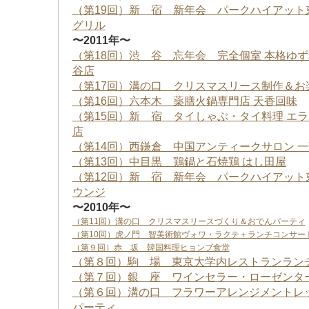
（第19回）新 宿 新年会 パークハイアット
グリル
〜2011年〜
（第18回）渋 谷 忘年会 完全個室 本格ゆず
谷店
（第17回）溝の口 クリスマスリース制作＆お
（第16回）六本木 薬膳火鍋専門店 天香回味
（第15回）新 宿 タイしゃぶ・タイ料理 エ
店
（第14回）西鎌倉 中国アンティークサロン 一
（第13回）中目黒 鶏鍋と石焼鶏 はし田屋
（第12回）新 宿 新年会 パークハイアット
ウンジ
〜2010年〜
（第11回）溝の口 クリスマスリースづくり＆おでんパーティ
（第10回）虎ノ門 智美術館ヴォワ・ラクテ＋ランチコンサー
（第９回）赤 坂 韓国料理ヒョンブ食堂
（第８回）駒 場 東京大学内レストランラン
（第７回）銀 座 ワインセラー・ローゼンタ
（第６回）溝の口 フラワーアレンジメントレ
パーティ