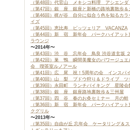
（第48回）
代官山 メキシコ料理 アシエンダ 
（第47回）銀 座
銀座と新橋の路地裏散歩＆
（第46回）梶が谷 自分に似合う色を知るカラ
イズ
（第45回）恵比寿 ピッツェリア VACANZA
（第44回）新 宿 新年会 パークハイアット
ラウンジ
〜2014年〜
（第43回）渋 谷 忘年会 鳥良 渋谷道玄坂 
（第42回）巣 鴨 瞬間美魔女のパワージュエ
会 喫茶室ルノアール
（第41回）広 尾 祝！5周年の会 インスパ
（第40回）山 梨 ブドウ狩り＆ドライブ ツ
（第39回）永田町 ランチバイキング 星陵会
（第38回）銀 座 銀座路地裏散歩＆三州屋
（第37回）四 谷 春のお灸セミナー 月の蛙
（第36回）新 宿 新年会 パークハイアット
クグリル
〜2013年〜
（第35回）自由が丘 忘年会 ケータリング＆ス