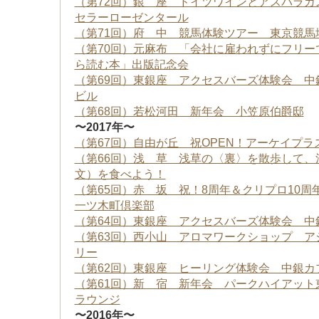
（第72回）銀 座 ドイツワインとアスパラガ
セラーローゼンタール
（第71回）府 中 競馬体験ツアー 東京競馬
（第70回）元麻布 「会社に雇われずにフリー
ら読む本」出版記念会
（第69回）東銀座 アクセスバーズ体験会 中
ビル
（第68回）若松河田 新年会 小笠原伯爵邸
〜2017年〜
（第67回）自由が丘 祝OPEN！アーケイプラ
（第66回）浅 草 浅草の〈裏〉を散歩して、
文）を食べよう！
（第65回）赤 坂 祝！8周年＆クリプロ10
一ツ木町倶楽部
（第64回）東銀座 アクセスバーズ体験会 中
（第63回）西小山 アロマワークショップ ア
リー
（第62回）東銀座 ヒーリング体験会 中銀カ
（第61回）新 宿 新年会 パークハイアット
ラウンジ
〜2016年〜