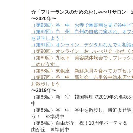
☆「フ
リーランスのためのおしゃべりサロン」
〜2020年〜
（第93回）谷 中 お寺で幽霊画を見て谷中ビ
（第92回）
白 州 白州の自然に癒され、オフ
を見学しよう！
（第91回）オンライン デジタルなんでも相談
（第90回）オンライン
おしゃべり会（byたくの
（第89回）九段下
美容鍼体験会でリフレッシ
「めびうす」
（第88回）東銀座 新鮮魚貝を食べてカプセル
（第87回）谷 中 新年会 吉里谷中総本店で
お散歩しよう
〜2019年〜
（第86回）新 宿 韓国料理で2019年の名残
中
（第85回）谷 中 谷中を散歩し、海鮮よせ鍋
う！ ※準備中
（第84回）自由が丘 祝！10周年パーティ＆
由が丘 ※準備中