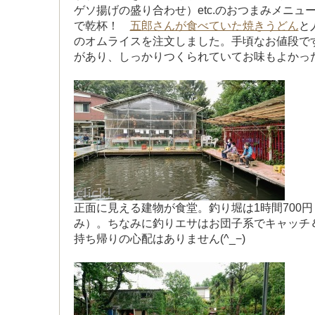
ゲソ揚げの盛り合わせ）etc.のおつまみメニュ
で乾杯！
五郎さんが食べていた焼きうどん
と
のオムライスを注文しました。手頃なお値段で
があり、しっかりつくられていてお味もよかっ
正面に見える建物が食堂。釣り堀は1時間700
み）。ちなみに釣りエサはお団子系でキャッチ
持ち帰りの心配はありません(^_−)