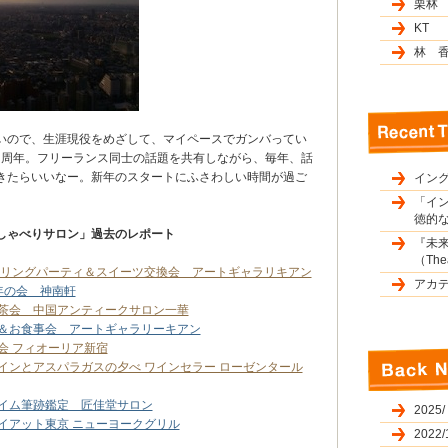
栗林
KT
林 
いので、生涯現役をめざして、マイペースでガンバってい
で５周年。フリーランス同士の話題を共有しながら、毎年、話
きたらいいなー。新年のスタートにふさわしい時間が過ご
イン
「イ
徳的な
しゃべりサロン」過去のレポート
『未
（The
タリングパーティ＆スイーツ交換会 アートギャラリキアン
アカ
年の会 神南軒
ム茶会 中国アンティークサロン一華
市＆お食事会 アートギャラリーキアン
会 フィオーリア新宿
インとアスパラガスの夕べ ワインセラー ローゼンタール
タイム筆跡鑑定 匠佳堂サロン
2025/
イアット東京 ニューヨークグリル
2022/