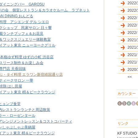
2022/
ダイニングバー GAROSU
周年の会 個室レストラン＆カラオケルーム ラブネット
2022/
 DINING おんどる
2022/
料理 アシエンダ デル シエロ
2022/
クショップ 民家サロン 日々響
2022/
叙園ランチブッフェ＆お花見
理＆ワックスジュエリー体験教室
2021/
イアット東京 ニューヨークグリル
2021/
2021/
 本格ゆず料理 ゆずの小町 渋谷店
2021/
マスリース制作＆お楽しみ会
専門店 天香回味
2020/
ぶ・タイ料理 エラワン新宿靖国通り店
<<
ティークサロン 一華
焼鶏 はし田屋
イアット東京 梢＆ピークラウンジ
カウンター
ヒョンブ食堂
内レストランランチと周辺散策
ラー・ローゼンタール
アレンジメントレッスン＆コストコパーティ
リンク
ンしゃぶしゃぶ美鍋屋
イアット東京 梢＆ピークラウンジ
KF STUDIO