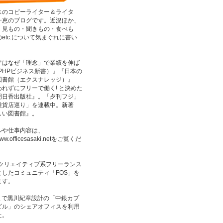
スのコピーライター＆ライタ
一恵のブログです。近況ほか、
、見もの・聞きもの・食べも
etc.について気まぐれに書い
はなぜ「理念」で業績を伸​ば
PHPビジネス新書）』『日本の
図書館（エクスナレッジ）』
れずにフリーで働く! と決めた
明日香出版社』。「夕刊フジ」
雑貨店巡り」を連載中。新著
しい図書館』。
ルや仕事内容は、
www.officesasaki.net
をご覧くだ
りクリエイティブ系フリーランス
したコミュニティ「FOS」を
ます。
月まで黒川紀章設計の「中銀カプ
ビル」のシェアオフィスを利用
た。