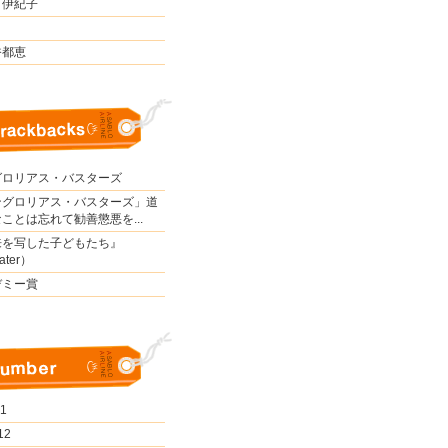
 伊紀子
香都恵
グロリアス・バスターズ
ングロリアス・バスターズ」道
ことは忘れて勧善懲悪を...
来を写した子どもたち』
ater）
デミー賞
 1
12