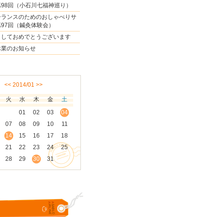
98回（小石川七福神巡り）
ーランスのためのおしゃべりサ
97回（鍼灸体験会）
ましておめでとうございます
休業のお知らせ
<<
2014/01
>>
火
水
木
金
土
01
02
03
04
07
08
09
10
11
14
15
16
17
18
21
22
23
24
25
28
29
30
31