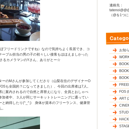
連絡先：
tatenoi@@@o
（@を1つ
ほぼフリードリンクですね）なので気持ちよく長居でき、コ
お知らせ
テーブル担当の男の子の初々しい接客もほほえましかった
WORK
くださるカメラマンのYさん、ありがとー☆
BOOK
BOOK
BOOK
ターのMさんが参加してくださり（山梨在住のデザイナーO
FREE
FOSも全国的？になってきました）、今回の出席者は7人。
FOS (
席に案内されるので自然と席替えになり、全員とおしゃべ
参加者中、３人が同じサーキットトレーニングに通ってい
ART (
と納得したり(^_^;) 身体が資本のフリーランス、健康管
CINEM
ん。
STUDY
HACKS
STAGE