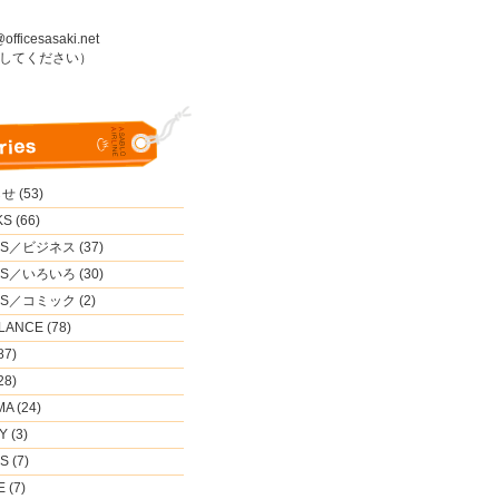
fficesasaki.net
にしてください）
 (53)
S (66)
S／ビジネス (37)
S／いろいろ (30)
S／コミック (2)
LANCE (78)
87)
28)
A (24)
 (3)
 (7)
 (7)