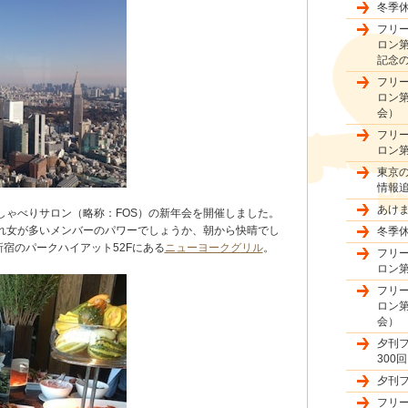
冬季
フリ
ロン第
記念
フリ
ロン第
会）
フリ
ロン第
東京
情報
あけ
しゃべりサロン（略称：FOS）の新年会を開催しました。
れ女が多いメンバーのパワーでしょうか、朝から快晴でし
冬季
新宿のパークハイアット52Fにある
ニューヨークグリル
。
フリ
ロン第
フリ
ロン第
会）
夕刊
300
夕刊
フリ