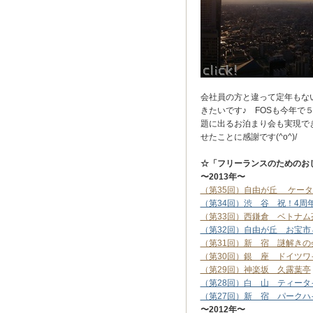
会社員の方と違って定年もな
きたいです♪ FOSも今年
題に出るお泊まり会も実現で
せたことに感謝です(^o^)/
☆「フリーランスのためのお
〜2013年〜
（第35回）自由が丘 ケー
（第34回）渋 谷 祝！4周
（第33回）西鎌倉 ベトナ
（第32回）自由が丘 お宝
（第31回）新 宿 謎解きの
（第30回）銀 座 ドイツワ
（第29回）神楽坂 久露葉亭
（第28回）白 山 ティー
（第27回）新 宿 パークハ
〜2012年〜