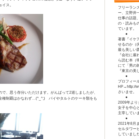
ョイス。
フリーラン
ー、立野井
仕事の話題
の・読みもの
ています。
●
著書『イケア
せるのか（(
最も美しい
『会社に雇わ
ら読む本（
にて「男の
『東京の美
●
プロフィー
HP→
http://
さいませ。
ので、思う存分いただけます。がんばって2巡しましたが、
●
種制覇はかなわず…(^_^;) パイやタルトのケーキ類をも
2009年よ
女子を中心と
主宰してい
●
2021年8
セルタワー
していまし