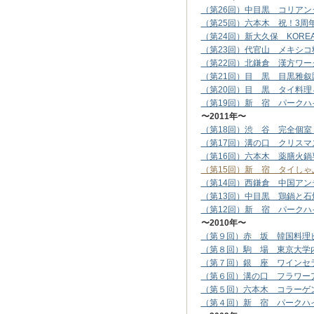
（第26回）中目黒 コリアン
（第25回）六本木 祝！3
（第24回）新大久保 KOREAN
（第23回）代官山 メキシコ
（第22回）北鎌倉 漢方ワー
（第21回）目 黒 目黒雅
（第20回）目 黒 タイ料
（第19回）新 宿 パークハ
〜2011年〜
（第18回）渋 谷 完全個室
（第17回）溝の口 クリス
（第16回）六本木 薬膳火鍋
（第15回）新 宿 タイしゃ
（第14回）西鎌倉 中国アン
（第13回）中目黒 鶏鍋と石
（第12回）新 宿 パークハ
〜2010年〜
（第９回）赤 坂 韓国料理
（第８回）駒 場 東京大学
（第７回）銀 座 ワインセ
（第６回）溝の口 フラワー
（第５回）六本木 コラーゲ
（第４回）新 宿 パークハ