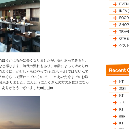
EVENT
IKEA (
FOODS
SHOPS
TRAVE
OTHER
ゲスト
のほうがはるかに長くなりましたが、振り返ってみると、
なと感じます。時代の流れもあり、年齢によって求められ
のように、がむしゃらにやってればいいわけではないんで
７年ぐらいで変わっていくので、このあいだ今までのお取
KT
0社もありました。ほんとうにたくさんの方のお世話になっ
ありがとうございましたm(_._)m
花林
KT
ぐり
KT
mio
KT