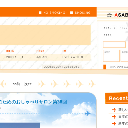
<<前
次>>
のためのおしゃべりサロン第36回
0
新し
日本の
新年の