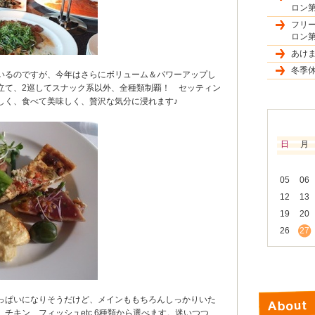
ロン第
フリ
ロン第
あけ
冬季
いるのですが、今年はさらにボリューム＆パワーアップし
立て、2巡してスナック系以外、全種類制覇！ セッティン
しく、食べて美味しく、贅沢な気分に浸れます♪
日
月
05
06
12
13
19
20
26
27
っぱいになりそうだけど、メインももちろんしっかりいた
チキン、フィッシュetc.6種類から選べます。迷いつつ