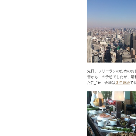
先日、フリーランのためのお
雪かも…の予想でしたが、晴
た(^_^)v 会場は
３年連続
で